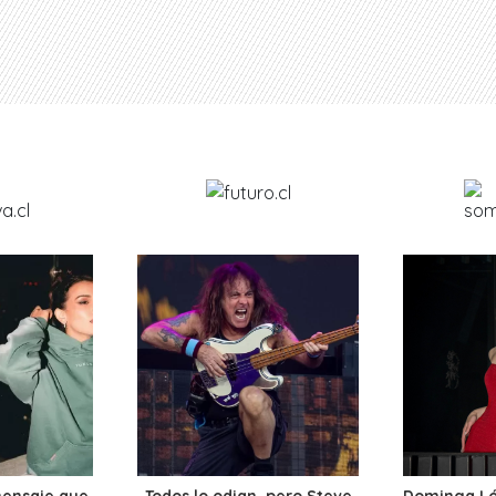
mensaje que
Todos lo odian, pero Steve
Dominga Lóp