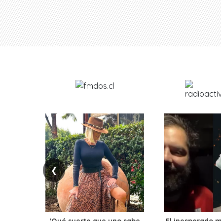
❮
'Qué suerte que uno sabe
El inesperado 