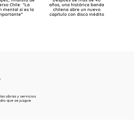
erso Chile: “La
años, una histórica banda
petr
 mental sí es la
chilena abre un nuevo
precio
mportante”
capítulo con disco inédito
s
as obras y servicios
dio que se juzgue