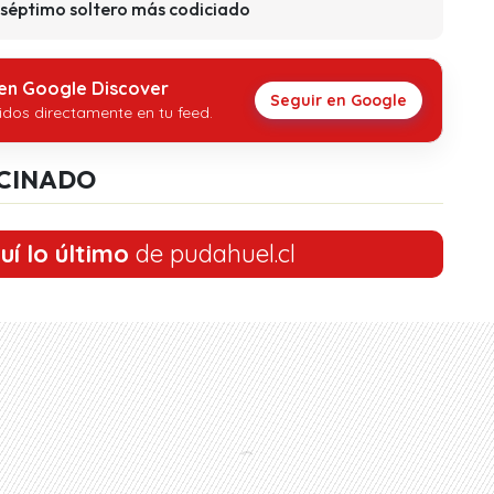
l séptimo soltero más codiciado
 en Google Discover
Seguir en Google
idos directamente en tu feed.
CINADO
uí lo último
de pudahuel.cl