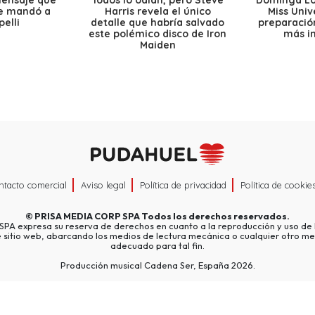
le mandó a
Harris revela el único
Miss Univ
elli
detalle que habría salvado
preparación
este polémico disco de Iron
más i
Maiden
ntacto comercial
Aviso legal
Política de privacidad
Política de cookie
©
PRISA MEDIA CORP SPA
Todos los derechos reservados.
A expresa su reserva de derechos en cuanto a la reproducción y uso de l
e sitio web, abarcando los medios de lectura mecánica o cualquier otro me
adecuado para tal fin.
Producción musical Cadena Ser, España 2026.