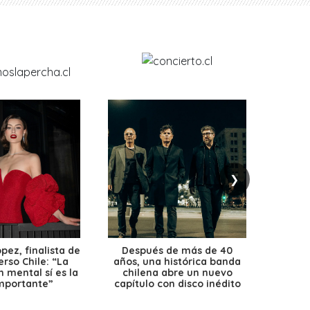
❯
ez, finalista de
Después de más de 40
Ante 
erso Chile: “La
años, una histórica banda
petr
 mental sí es la
chilena abre un nuevo
precio
mportante”
capítulo con disco inédito