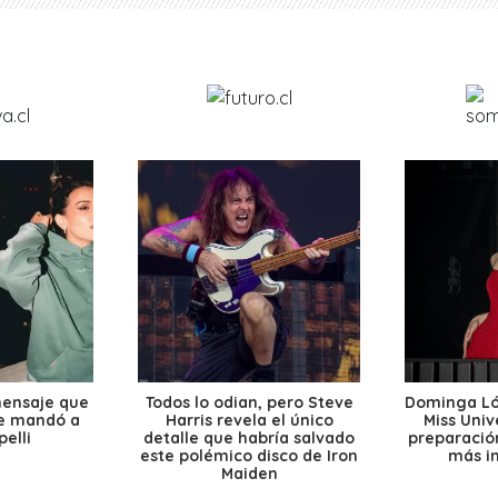
mensaje que
Todos lo odian, pero Steve
Dominga Lóp
le mandó a
Harris revela el único
Miss Univ
elli
detalle que habría salvado
preparación
este polémico disco de Iron
más i
Maiden