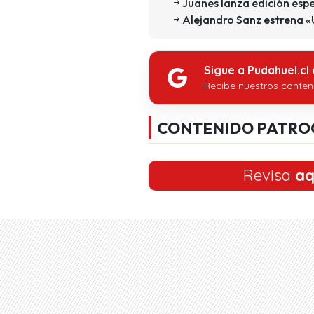
Juanes lanza edición esp
Alejandro Sanz estrena «U
Sigue a Pudahuel.cl
Recibe nuestros conten
CONTENIDO PATRO
Revisa
aq