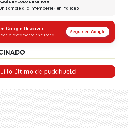
ecial de «Loco de amor»
n zombie a la intemperie» en italiano
 en Google Discover
Seguir en Google
idos directamente en tu feed.
CINADO
uí lo último
de pudahuel.cl