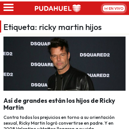
Skip to main content
EN VIVO
Etiqueta:
ricky martin hijos
Así de grandes están los hijos de Ricky
Martin
Contra todos los prejuicios en torno a su orientación
sexual, Ricky Martin logró convertirse en padre. Y en
2008 Valentino y Matteo llegaron a su vida.