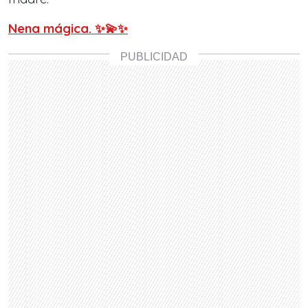
Nena mágica. ✨💫✨