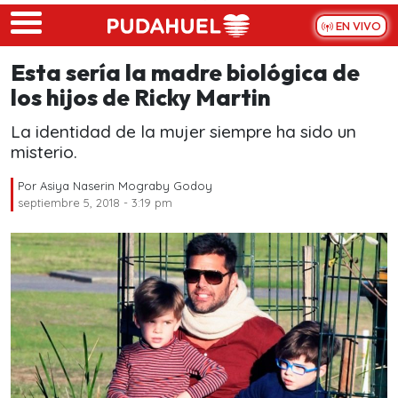
Skip to main content
EN VIVO
Esta sería la madre biológica de
los hijos de Ricky Martin
La identidad de la mujer siempre ha sido un
misterio.
Por
Asiya Naserin Mograby Godoy
septiembre 5, 2018 - 3:19 pm