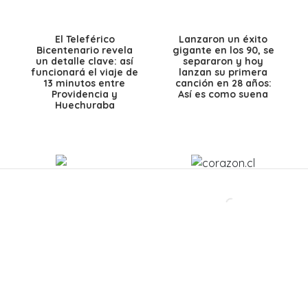
El Teleférico
Lanzaron un éxito
Bicentenario revela
gigante en los 90, se
un detalle clave: así
separaron y hoy
funcionará el viaje de
lanzan su primera
13 minutos entre
canción en 28 años:
Providencia y
Así es como suena
Huechuraba
El actor que impactó a
La Combo Tortuga