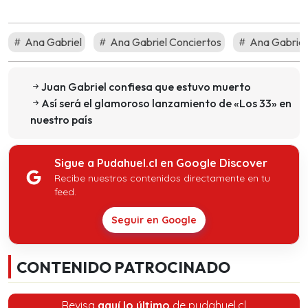
Ana Gabriel
Ana Gabriel Conciertos
Ana Gabriel
Juan Gabriel confiesa que estuvo muerto
Así será el glamoroso lanzamiento de «Los 33» en
nuestro país
Sigue a Pudahuel.cl en Google Discover
Recibe nuestros contenidos directamente en tu
feed.
Seguir en Google
CONTENIDO PATROCINADO
Revisa
aquí lo último
de pudahuel.cl