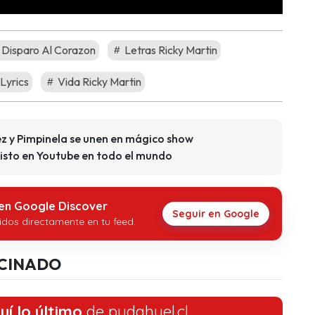
Disparo Al Corazon
Letras Ricky Martin
Lyrics
Vida Ricky Martin
z y Pimpinela se unen en mágico show
isto en Youtube en todo el mundo
 en Google Discover
Seguir en Google
idos directamente en tu feed.
CINADO
uí lo último
de pudahuel.cl