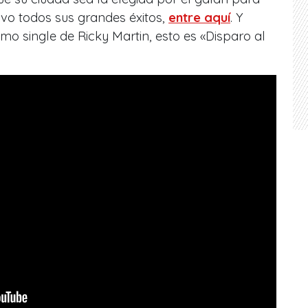
ivo todos sus grandes éxitos,
entre aquí
. Y
mo single de Ricky Martin, esto es «Disparo al