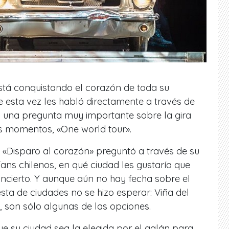
stá conquistando el corazón de toda su
ue esta vez les habló directamente a través de
 una pregunta muy importante sobre la gira
os momentos, «One world tour».
e «Disparo al corazón» preguntó a través de su
ns chilenos, en qué ciudad les gustaría que
oncierto. Y aunque aún no hay fecha sobre el
sta de ciudades no se hizo esperar: Viña del
, son sólo algunas de las opciones.
ue su ciudad sea la elegida por el galán para