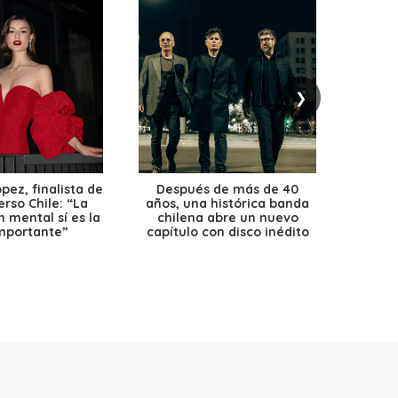
❯
ez, finalista de
Después de más de 40
Ante 
erso Chile: “La
años, una histórica banda
petr
 mental sí es la
chilena abre un nuevo
precio
mportante”
capítulo con disco inédito