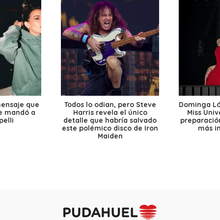
mensaje que
Todos lo odian, pero Steve
Dominga Lóp
le mandó a
Harris revela el único
Miss Univ
elli
detalle que habría salvado
preparación
este polémico disco de Iron
más i
Maiden