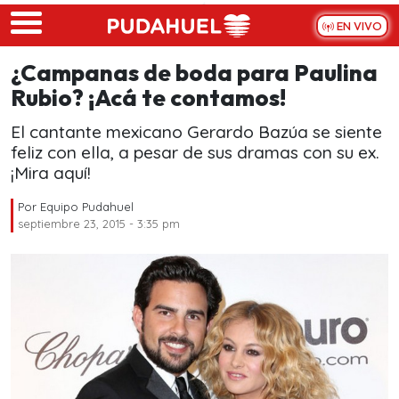
Skip to main content
EN VIVO
¿Campanas de boda para Paulina
Rubio? ¡Acá te contamos!
El cantante mexicano Gerardo Bazúa se siente
feliz con ella, a pesar de sus dramas con su ex.
¡Mira aquí!
Por
Equipo Pudahuel
septiembre 23, 2015 - 3:35 pm