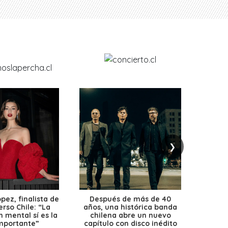
❯
ez, finalista de
Después de más de 40
Ante 
erso Chile: “La
años, una histórica banda
petr
 mental sí es la
chilena abre un nuevo
precio
mportante”
capítulo con disco inédito