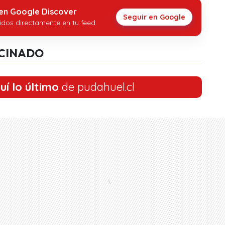
 en Google Discover
Seguir en Google
idos directamente en tu feed.
CINADO
uí lo último
de pudahuel.cl