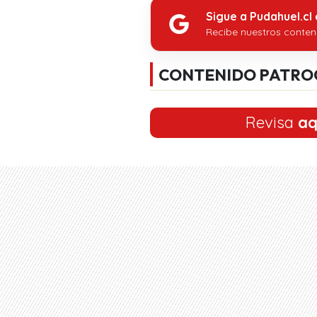
Sigue a Pudahuel.cl
Recibe nuestros conten
CONTENIDO PATRO
Revisa
aq