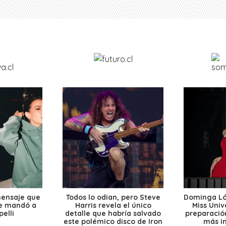
mensaje que
Todos lo odian, pero Steve
Dominga Lóp
le mandó a
Harris revela el único
Miss Univ
elli
detalle que habría salvado
preparación
este polémico disco de Iron
más i