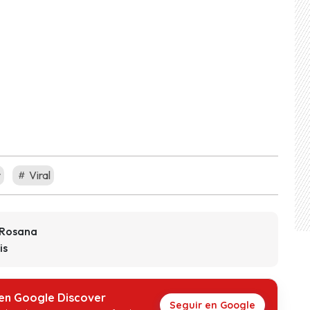
r
Viral
 Rosana
is
 en Google Discover
Seguir en Google