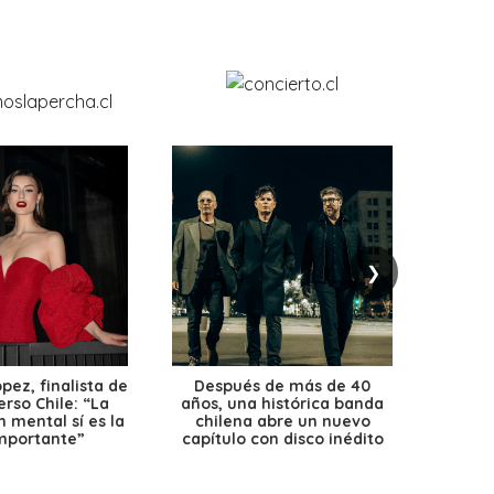
❯
ez, finalista de
Después de más de 40
Ante 
erso Chile: “La
años, una histórica banda
petr
 mental sí es la
chilena abre un nuevo
precio
mportante”
capítulo con disco inédito