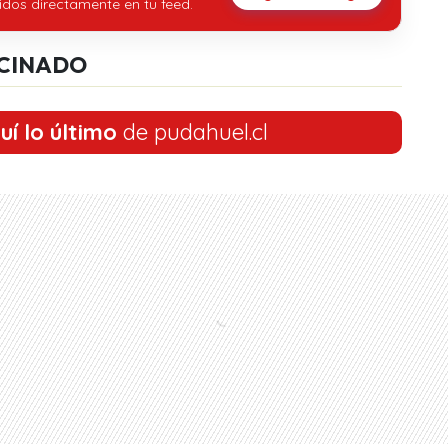
idos directamente en tu feed.
CINADO
uí lo último
de pudahuel.cl