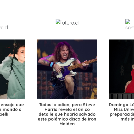
mensaje que
Todos lo odian, pero Steve
Dominga Lóp
le mandó a
Harris revela el único
Miss Univ
elli
detalle que habría salvado
preparación
este polémico disco de Iron
más i
Maiden