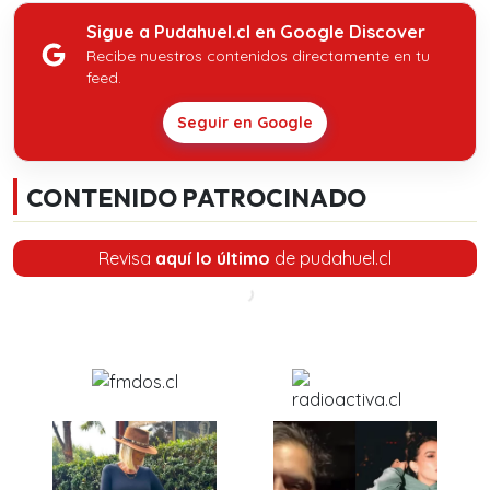
Sigue a Pudahuel.cl en Google Discover
Recibe nuestros contenidos directamente en tu
feed.
Seguir en Google
CONTENIDO PATROCINADO
Revisa
aquí lo último
de pudahuel.cl