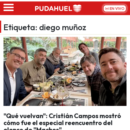
Skip to main content
EN VIVO
Etiqueta:
diego muñoz
"Qué vuelvan": Cristián Campos mostró
cómo fue el especial reencuentro del
elenco de "Machos"