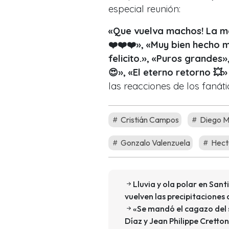
especial reunión:
«Que vuelva machos! La mej
❤️❤️❤️», «Muy bien hecho m
felicito.», «Puros grandes
😍», «El eterno retorno 💥
las reacciones de los fanáti
Cristián Campos
Diego M
Gonzalo Valenzuela
Hect
Lluvia y ola polar en Sa
vuelven las precipitaciones
«Se mandó el cagazo del s
Díaz y Jean Philippe Cretton