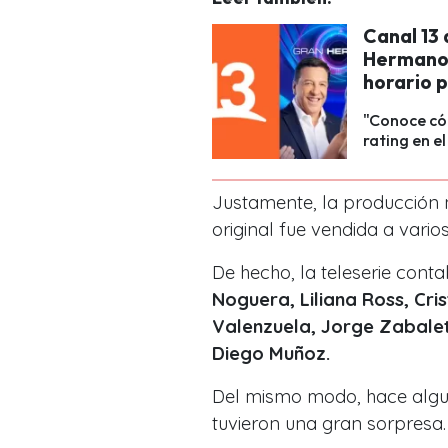
Canal 13 
Hermano C
horario 
"Conoce cóm
rating en e
Justamente, la producción n
original fue vendida a vari
De hecho, la teleserie conta
Noguera, Liliana Ross, Cri
Valenzuela, Jorge Zabaleta
Diego Muñoz.
Del mismo modo, hace algun
tuvieron una gran sorpresa.