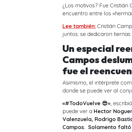
¿Los motivos? Fue Cristián
encuentro entre los «herma
Lee también:
Cristián Camp
juntos: se dedicaron tierna
Un especial ree
Campos deslum
fue el reencue
Asimismo, el intérprete com
donde se puede ver al conj
«#TodoVuelve 😎»
, escribi
puede ver a
Hector Noguera
Valenzuela, Rodrigo Basti
Campos. Solamento faltó