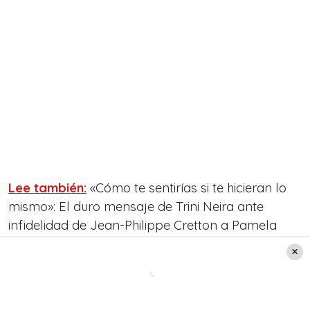
Lee también:
«Cómo te sentirías si te hicieran lo
mismo»: El duro mensaje de Trini Neira ante
infidelidad de Jean-Philippe Cretton a Pamela
Díaz
Filtran los detalles del quiebre
entre Pamela Díaz y Jean Philippe