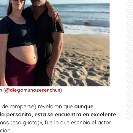
m (
@diegomunozerenchun
)
o de romperse) revelaron que
aunque
a personita, esta se encuentra en excelente
os (esa guata)», fue lo que escribió el actor
ción.