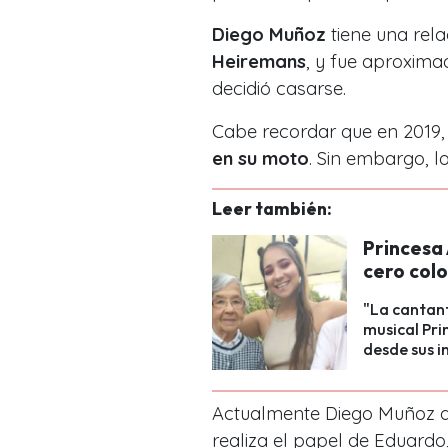
Diego Muñoz
tiene una rel
Heiremans
, y fue aproxima
decidió casarse.
Cabe recordar que en 2019
en su moto
. Sin embargo, l
Leer también:
Princesa 
cero colo
"La cantant
musical Pri
desde sus in
Actualmente Diego Muñoz a
realiza el papel de Eduardo,