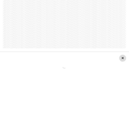
También te puede interesar:
Javiera Gómez es
nuevamente campeona nacional de ajedrez a
sus 19 años
Princesa Alba y el apoyo de sus
abuelas en su carrera como
musical
Según detalló Trinidad Riveros, no fue novedad
para su familia que decidiera jugársela por la