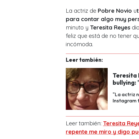
La actriz de
Pobre Novio
u
para contar algo muy pers
minuto y
Teresita Reyes
dio
feliz que está de no tener q
incómoda.
Leer también:
Teresita 
bullying
"La actriz 
Instagram t
Leer también:
Teresita Rey
repente me miro y digo p