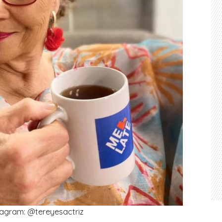
tagram: @tereyesactriz