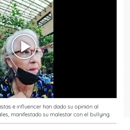
istas e influencer han dado su opinión al
les, manifestado su malestar con el bullying.