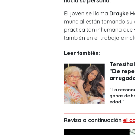
hacía su persona.
El joven se llama
Drayke 
mundial están tomando su c
práctica tan inhumana que s
también en el trabajo e incl
Leer también:
Teresita 
"De repe
arrugada
"La reconoc
ganas de ha
edad."
Revisa a continuación
el c