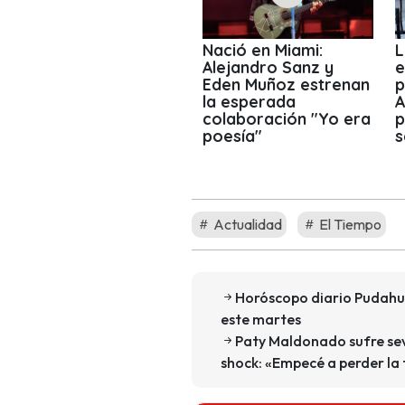
Nació en Miami:
L
Alejandro Sanz y
e
Eden Muñoz estrenan
p
la esperada
A
colaboración "Yo era
p
poesía"
s
Actualidad
El Tiempo
Horóscopo diario Pudahue
este martes
Paty Maldonado sufre sev
shock: «Empecé a perder la