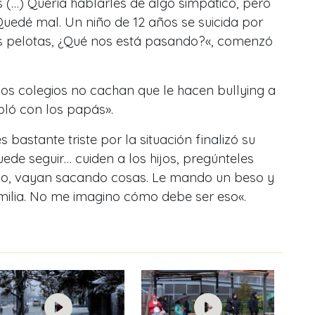
s (…) Quería hablarles de algo simpático, pero
 Quedé mal. Un niño de 12 años se suicida por
s pelotas, ¿Qué nos está pasando?«, comenzó
.
os colegios no cachan que le hacen bullying a
bló con los papás».
 bastante triste por la situación finalizó su
ede seguir… cuiden a los hijos, pregúnteles
gio, vayan sacando cosas. Le mando un beso y
milia. No me imagino cómo debe ser eso«.