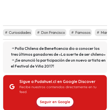
Curiosidades
Don Francisco
Famosos
Mario
Polla Chilena de Beneficencia dio a conocer los
tres últimos ganadores de «La suerte de ser chileno»
¡Se anunció la participación de un nuevo artista en
el Festival de Viña 2017!
Sigue a Pudahuel.cl en Google Discover
Recibe nuestros contenidos directamente en tu
feed.
Seguir en Google