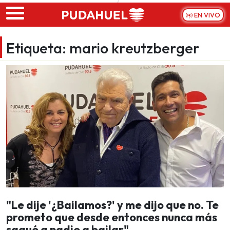
Skip to main content
EN VIVO
Etiqueta:
mario kreutzberger
"Le dije '¿Bailamos?' y me dijo que no. Te
prometo que desde entonces nunca más
saqué a nadie a bailar"