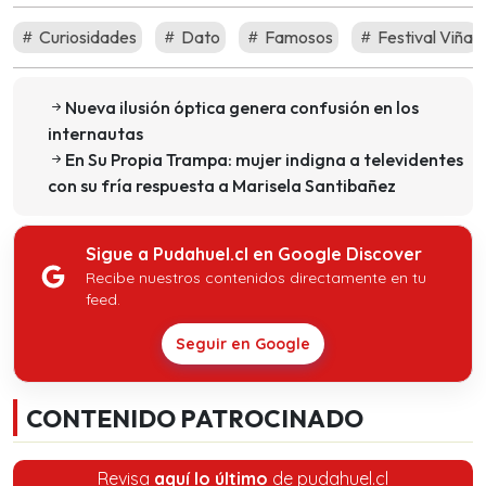
Curiosidades
Dato
Famosos
Festival Viña
Nueva ilusión óptica genera confusión en los
internautas
En Su Propia Trampa: mujer indigna a televidentes
con su fría respuesta a Marisela Santibañez
Sigue a Pudahuel.cl en Google Discover
Recibe nuestros contenidos directamente en tu
feed.
Seguir en Google
CONTENIDO PATROCINADO
Revisa
aquí lo último
de pudahuel.cl