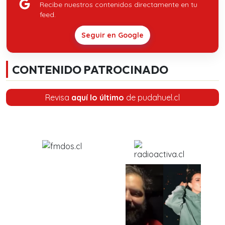
Recibe nuestros contenidos directamente en tu
feed.
Seguir en Google
CONTENIDO PATROCINADO
Revisa
aquí lo último
de pudahuel.cl