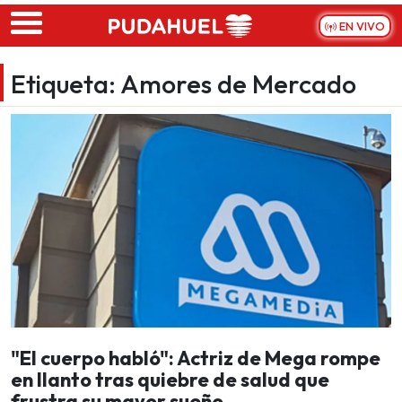
Skip to main content
EN VIVO
Etiqueta:
Amores de Mercado
"El cuerpo habló": Actriz de Mega rompe
en llanto tras quiebre de salud que
frustra su mayor sueño