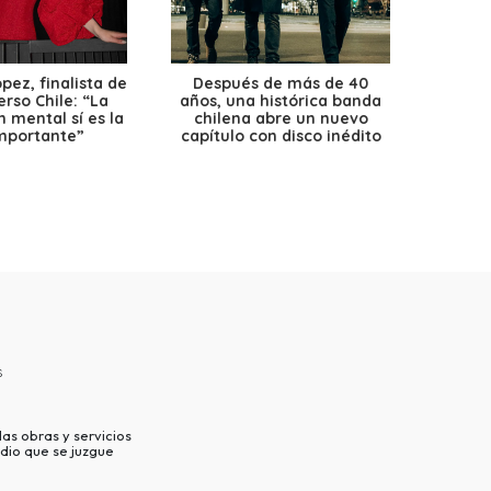
ez, finalista de
Después de más de 40
Ante 
erso Chile: “La
años, una histórica banda
petr
 mental sí es la
chilena abre un nuevo
precio
mportante”
capítulo con disco inédito
s
as obras y servicios
dio que se juzgue