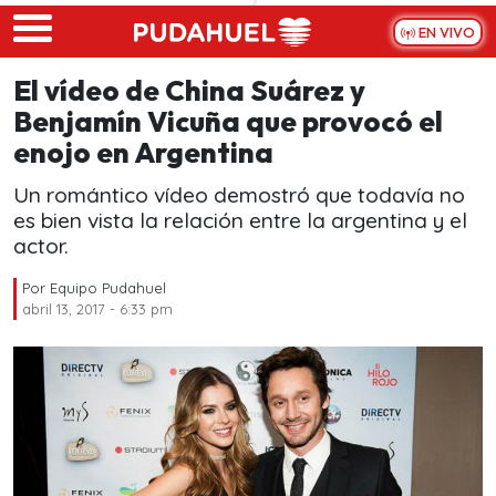
Skip to main content
EN VIVO
El vídeo de China Suárez y
Benjamín Vicuña que provocó el
enojo en Argentina
Un romántico vídeo demostró que todavía no
es bien vista la relación entre la argentina y el
actor.
Por
Equipo Pudahuel
abril 13, 2017 - 6:33 pm