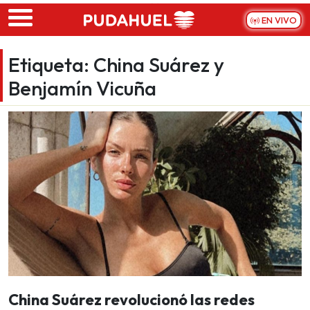
Skip to main content
EN VIVO
Etiqueta:
China Suárez y
Benjamín Vicuña
China Suárez revolucionó las redes