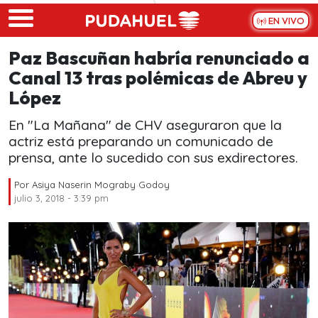
Skip to main content
EN VIVO
Paz Bascuñan habría renunciado a
Canal 13 tras polémicas de Abreu y
López
En "La Mañana" de CHV aseguraron que la
actriz está preparando un comunicado de
prensa, ante lo sucedido con sus exdirectores.
Por
Asiya Naserin Mograby Godoy
julio 3, 2018 - 3:39 pm