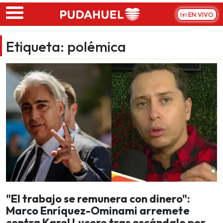
Skip to main content
EN VIVO
Etiqueta:
polémica
"El trabajo se remunera con dinero":
Marco Enríquez-Ominami arremete
contra Karol Lucero tras escándalo por