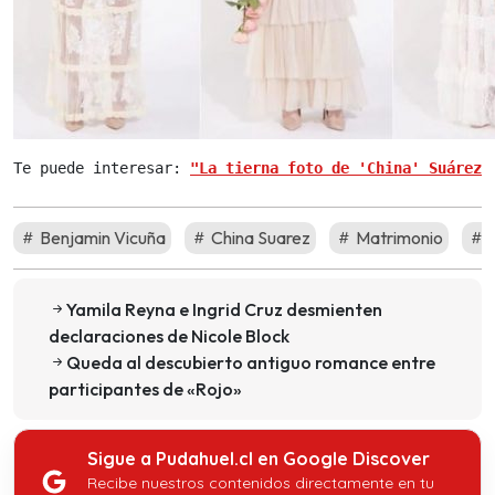
Te puede interesar: 
"La tierna foto de 'China' Suárez 
Benjamin Vicuña
China Suarez
Matrimonio
V
Yamila Reyna e Ingrid Cruz desmienten
declaraciones de Nicole Block
Queda al descubierto antiguo romance entre
participantes de «Rojo»
Sigue a Pudahuel.cl en Google Discover
Recibe nuestros contenidos directamente en tu