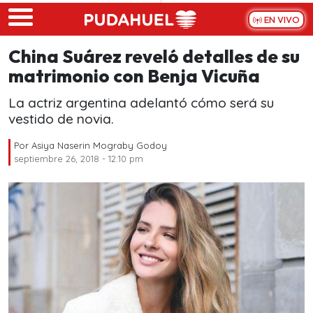
Skip to main content
EN VIVO
China Suárez reveló detalles de su
matrimonio con Benja Vicuña
La actriz argentina adelantó cómo será su
vestido de novia.
Por
Asiya Naserin Mograby Godoy
septiembre 26, 2018 - 12:10 pm