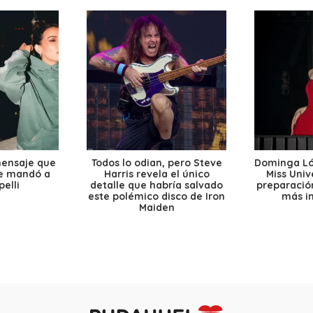
mensaje que
Todos lo odian, pero Steve
Dominga Lóp
le mandó a
Harris revela el único
Miss Univ
elli
detalle que habría salvado
preparación
este polémico disco de Iron
más i
Maiden