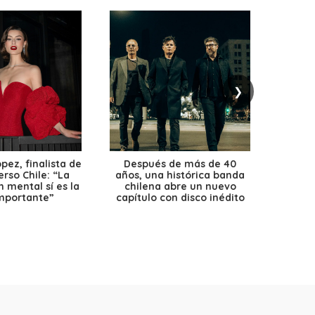
❯
ez, finalista de
Después de más de 40
Ante 
erso Chile: “La
años, una histórica banda
petr
 mental sí es la
chilena abre un nuevo
precio
mportante”
capítulo con disco inédito