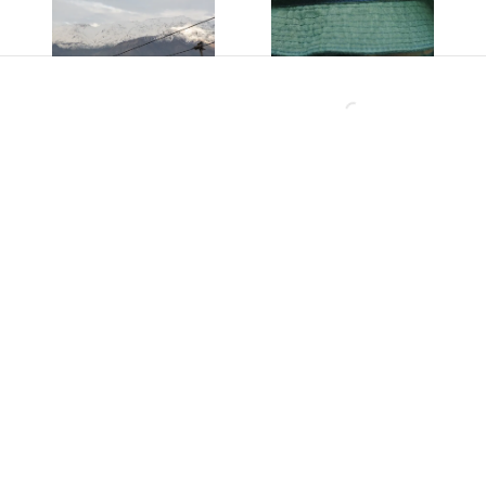
El Teleférico
Lanzaron un éxito
Bicentenario revela
gigante en los 90, se
un detalle clave: así
separaron y hoy
funcionará el viaje de
lanzan su primera
13 minutos entre
canción en 28 años:
Providencia y
Así es como suena
Huechuraba