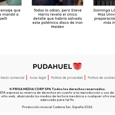
mensaje que
Todos lo odian, pero Steve
Dominga Lóp
le mandó a
Harris revela el único
Miss Univ
elli
detalle que habría salvado
preparación
este polémico disco de Iron
más i
Maiden
ntacto comercial
Aviso legal
Política de privacidad
Política de cookie
©
PRISA MEDIA CORP SPA
Todos los derechos reservados.
A expresa su reserva de derechos en cuanto a la reproducción y uso de l
e sitio web, abarcando los medios de lectura mecánica o cualquier otro me
adecuado para tal fin.
Producción musical Cadena Ser, España 2026.