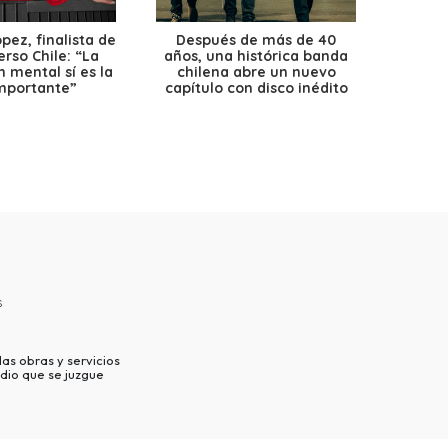
ez, finalista de
Después de más de 40
Ante 
erso Chile: “La
años, una histórica banda
petr
 mental sí es la
chilena abre un nuevo
precio
mportante”
capítulo con disco inédito
s
as obras y servicios
dio que se juzgue