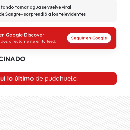
ntando tomar agua se vuelve viral
e Sangre» sorprendió a los televidentes
 en Google Discover
Seguir en Google
idos directamente en tu feed.
CINADO
uí lo último
de pudahuel.cl