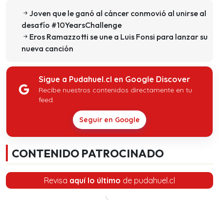
Joven que le ganó al cáncer conmovió al unirse al
desafío #10YearsChallenge
Eros Ramazzotti se une a Luis Fonsi para lanzar su
nueva canción
Sigue a Pudahuel.cl en Google Discover
Recibe nuestros contenidos directamente en tu
feed.
Seguir en Google
CONTENIDO PATROCINADO
Revisa
aquí lo último
de pudahuel.cl