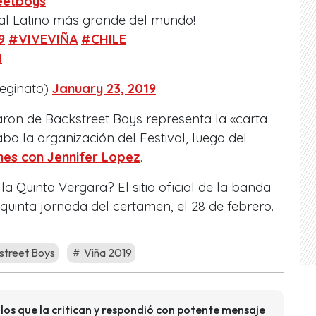
eetboys
val Latino más grande del mundo!
9
#VIVEVIÑA
#CHILE
H
reginato)
January 23, 2019
ron de Backstreet Boys representa la «carta
a la organización del Festival, luego del
nes con Jennifer Lopez
.
a Quinta Vergara? El sitio oficial de la banda
 quinta jornada del certamen, el 28 de febrero.
treet Boys
Viña 2019
 los que la critican y respondió con potente mensaje