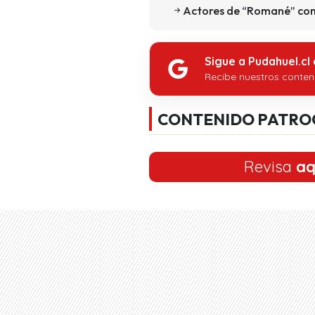
Actores de “Romané” comp
Sigue a Pudahuel.cl
Recibe nuestros conten
CONTENIDO PATRO
Revisa
aq