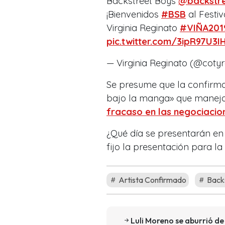
Backstreet Boys
@backstr
¡Bienvenidos
#BSB
al Festi
Virginia Reginato
#VIÑA201
pic.twitter.com/3ipR97U3I
— Virginia Reginato (@coty
Se presume que la confirma
bajo la manga» que manejab
fracaso en las negociacio
¿Qué día se presentarán en l
fijo la presentación para la
Artista Confirmado
Backs
Luli Moreno se aburrió de