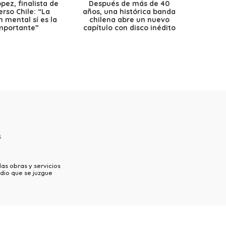
ez, finalista de
Después de más de 40
Ante 
erso Chile: “La
años, una histórica banda
petr
 mental sí es la
chilena abre un nuevo
precio
mportante”
capítulo con disco inédito
s
as obras y servicios
dio que se juzgue