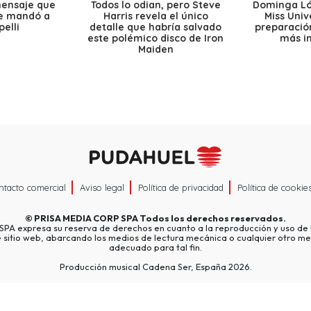
mensaje que
Todos lo odian, pero Steve
Dominga Lóp
le mandó a
Harris revela el único
Miss Univ
elli
detalle que habría salvado
preparación
este polémico disco de Iron
más i
Maiden
ntacto comercial
Aviso legal
Política de privacidad
Política de cookie
©
PRISA MEDIA CORP SPA
Todos los derechos reservados.
A expresa su reserva de derechos en cuanto a la reproducción y uso de l
e sitio web, abarcando los medios de lectura mecánica o cualquier otro me
adecuado para tal fin.
Producción musical Cadena Ser, España 2026.