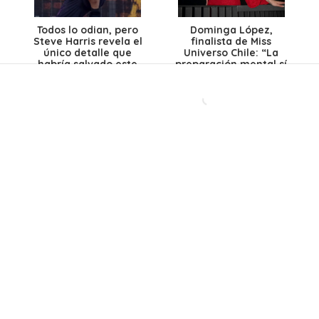
Todos lo odian, pero
Dominga López,
Steve Harris revela el
finalista de Miss
único detalle que
Universo Chile: “La
habría salvado este
preparación mental sí
polémico disco de Iron
es la más importante”
Maiden
Después de más de 40
Ante caída del dólar y
años, una histórica
el petróleo: ¿Bajarán
banda chilena abre un
los precios de los