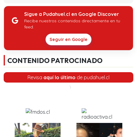
Sigue a Pudahuel.cl en Google Discover
Recibe nuestros contenidos directamente en tu
feed.
Seguir en Google
CONTENIDO PATROCINADO
Revisa
aquí lo último
de pudahuel.cl