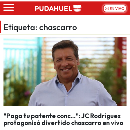
Skip to main content
EN VIVO
Etiqueta:
chascarro
"Paga tu patente conc...": JC Rodríguez
protagonizó divertido chascarro en vivo