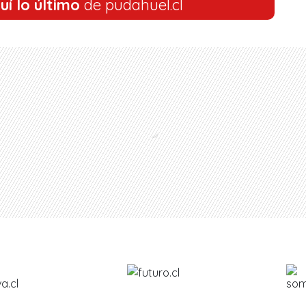
uí lo último
de pudahuel.cl