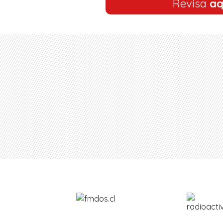
Revisa
aq