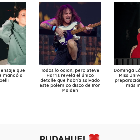
mensaje que
Todos lo odian, pero Steve
Dominga Lóp
le mandó a
Harris revela el único
Miss Univ
elli
detalle que habría salvado
preparación
este polémico disco de Iron
más i
Maiden