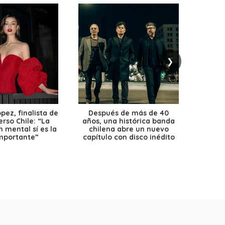
❯
ez, finalista de
Después de más de 40
Ante 
erso Chile: “La
años, una histórica banda
petr
 mental sí es la
chilena abre un nuevo
precio
mportante”
capítulo con disco inédito