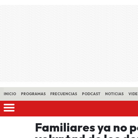
Skip to main content
INICIO
PROGRAMAS
FRECUENCIAS
PODCAST
NOTICIAS
VID
Familiares ya no 