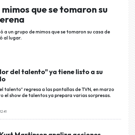
a mimos que se tomaron su
Serena
ó a un grupo de mimos que se tomaron su casa de
 al lugar.
lor del talento" ya tiene listo a su
do
del talento” regresa a las pantallas de TVN, en marzo
o el show de talentos ya prepara varias sorpresas.
12:41
 Kurt Martinson analiza acciones