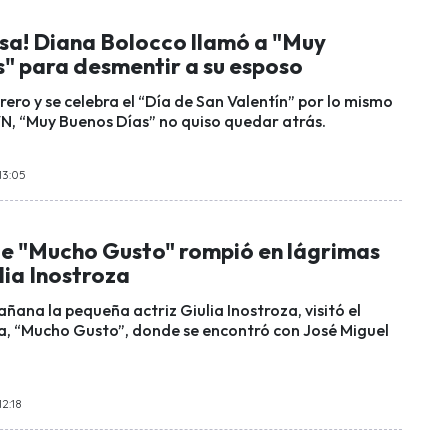
lsa! Diana Bolocco llamó a "Muy
s" para desmentir a su esposo
rero y se celebra el “Día de San Valentín” por lo mismo
VN, “Muy Buenos Días” no quiso quedar atrás.
 13:05
de "Mucho Gusto" rompió en lágrimas
ulia Inostroza
ana la pequeña actriz Giulia Inostroza, visitó el
, “Mucho Gusto”, donde se encontró con José Miguel
12:18