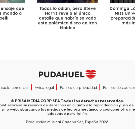
mensaje que
Todos lo odian, pero Steve
Dominga Lóp
le mandó a
Harris revela el único
Miss Univ
elli
detalle que habría salvado
preparación
este polémico disco de Iron
más i
Maiden
ntacto comercial
Aviso legal
Política de privacidad
Política de cookie
©
PRISA MEDIA CORP SPA
Todos los derechos reservados.
A expresa su reserva de derechos en cuanto a la reproducción y uso de l
e sitio web, abarcando los medios de lectura mecánica o cualquier otro me
adecuado para tal fin.
Producción musical Cadena Ser, España 2026.