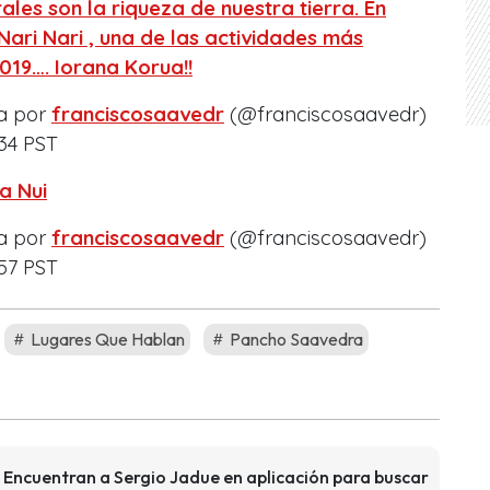
ales son la riqueza de nuestra tierra. En
ari Nari , una de las actividades más
019…. Iorana Korua!!
a por
franciscosaavedr
(@franciscosaavedr)
:34 PST
a Nui
a por
franciscosaavedr
(@franciscosaavedr)
:57 PST
Lugares Que Hablan
Pancho Saavedra
! Encuentran a Sergio Jadue en aplicación para buscar