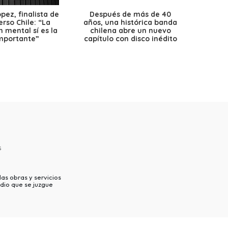
ez, finalista de
Después de más de 40
Ante 
erso Chile: “La
años, una histórica banda
petr
 mental sí es la
chilena abre un nuevo
precio
mportante”
capítulo con disco inédito
s
as obras y servicios
dio que se juzgue