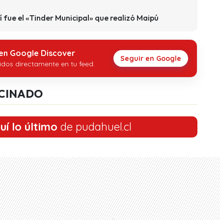
í fue el «Tinder Municipal» que realizó Maipú
 en Google Discover
Seguir en Google
idos directamente en tu feed.
CINADO
uí lo último
de pudahuel.cl