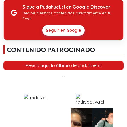
Sigue a Pudahuel.cl en Google Discover
Recibe nuestros contenidos directamente en tu
feed.
Seguir en Google
CONTENIDO PATROCINADO
Revisa
aquí lo último
de pudahuel.cl