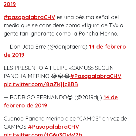
2019
#pasapalabraCHV
es una pésima señal del
medio que se considere como «figura de TV» a
gente tan ignorante como la Pancha Merino.
— Don Jota Erre (@donjotaerre)
14 de febrero
de 2019
LES PRESENTO A FELIPE «CAMUS» SEGUN
PANCHA MERINO 😂😂😂
#PasapalabraCHV
pic.twitter.com/8aZKjjc8BB
— RODRIGO FERNANDO😎 (@2019djj)
14 de
febrero de 2019
Cuando Pancha Merino dice “CAMOS” en vez de
CAMPOS
#PasapalabraCHV
pic.twitter.com/fG6y3OvW7b