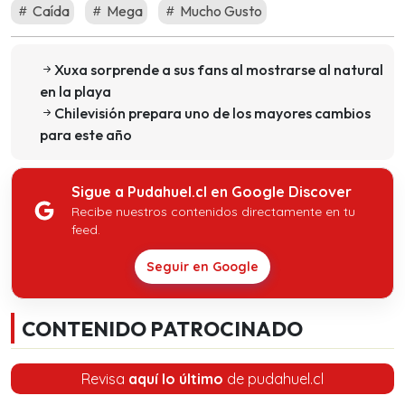
Caída
Mega
Mucho Gusto
Xuxa sorprende a sus fans al mostrarse al natural
en la playa
Chilevisión prepara uno de los mayores cambios
para este año
Sigue a Pudahuel.cl en Google Discover
Recibe nuestros contenidos directamente en tu
feed.
Seguir en Google
CONTENIDO PATROCINADO
Revisa
aquí lo último
de pudahuel.cl