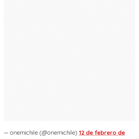
— onemichile (@onemichile)
12 de febrero de