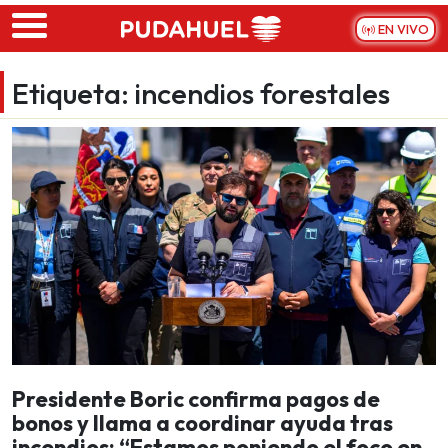
Skip to main content
EN VIVO
Etiqueta:
incendios forestales
Presidente Boric confirma pagos de
bonos y llama a coordinar ayuda tras
incendios: “Estamos poniendo el foco en