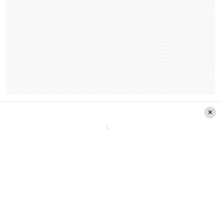
Luego de esto, sigue el capítulo del 21 de febrero
de
Bienvenidos
, donde un vidente habla sobre el
caso de la desaparición de Fernanda Maciel. “El
vidente Ismael Torres toca en vivo algunas
vestimentas de Fernanda Maciel para obtener
nuevas pistas de su paradero. Existe un
aprovechamiento al dolor y a la sensibilidad de la
familia”, señalaron los denunciantes.