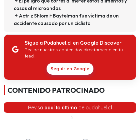
El peligro que corres al meter estos alimentos y
cosas al microondas
Actriz Shlomit Baytelman fue víctima de un
accidente causado por un ciclista
Sigue a Pudahuel.cl en Google Discover
Recibe nuestros contenidos directamente en tu
feed.
Seguir en Google
CONTENIDO PATROCINADO
Revisa
aquí lo último
de pudahuel.cl