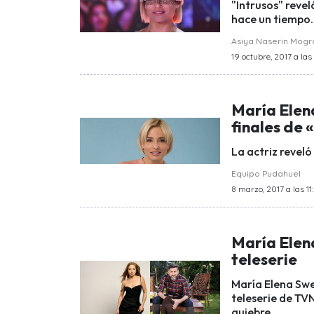
"Intrusos" reve
hace un tiempo.
Asiya Naserin Mog
19 octubre, 2017 a las 
María Elena
finales de
La actriz reveló 
Equipo Pudahuel
8 marzo, 2017 a las 11
María Elena
teleserie
María Elena Swet
teleserie de TVN
quiebre.