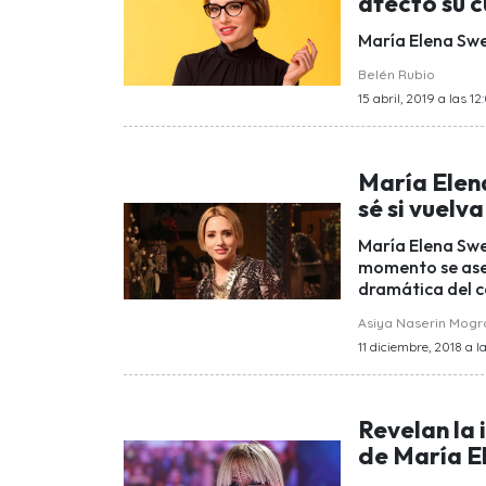
afectó su 
María Elena Swe
Belén Rubio
15 abril, 2019 a las 12
María Elena
sé si vuelva
María Elena Swe
momento se aseg
dramática del c
Asiya Naserin Mog
11 diciembre, 2018 a la
Revelan la 
de María E