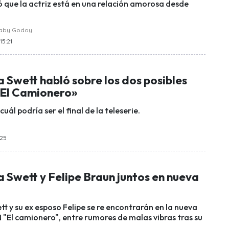
ló que la actriz está en una relación amorosa desde
raby Godoy
15:21
 Swett habló sobre los dos posibles
 «El Camionero»
cuál podría ser el final de la teleserie.
:25
 Swett y Felipe Braun juntos en nueva
t y su ex esposo Felipe se re encontrarán en la nueva
 "El camionero", entre rumores de malas vibras tras su