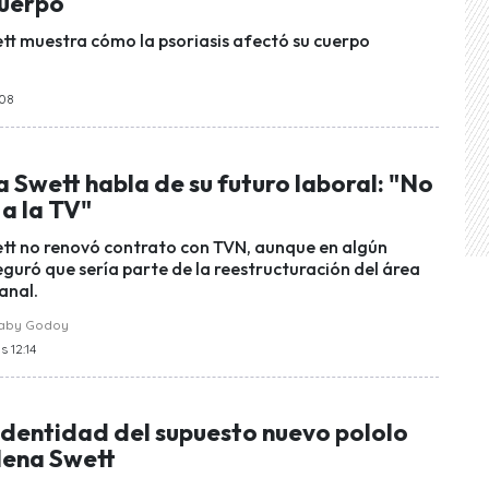
cuerpo
tt muestra cómo la psoriasis afectó su cuerpo
:08
 Swett habla de su futuro laboral: "No
 a la TV"
tt no renovó contrato con TVN, aunque en algún
uró que sería parte de la reestructuración del área
anal.
raby Godoy
s 12:14
identidad del supuesto nuevo pololo
lena Swett