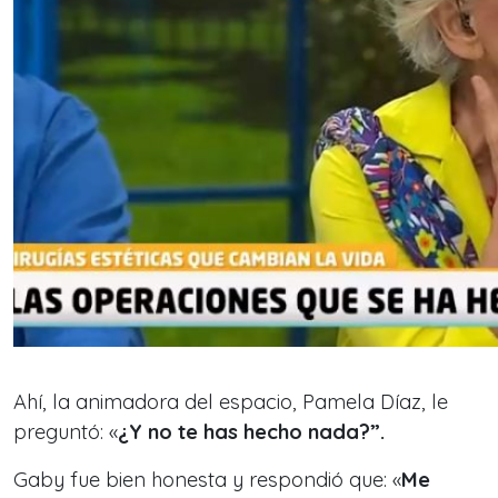
Ahí, la animadora del espacio, Pamela Díaz, le
preguntó: «
¿Y no te has hecho nada?”.
Gaby fue bien honesta y respondió que: «
Me