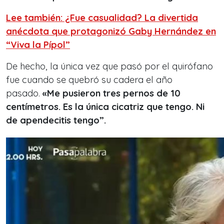
Lee también: ¿Fue casualidad? La divertida
anécdota que protagonizó Gaby Hernández en
“Viva la Pípol”
De hecho, la única vez que pasó por el quirófano
fue cuando se quebró su cadera el año
pasado.
«Me pusieron tres pernos de 10
centímetros. Es la única cicatriz que tengo. Ni
de apendecitis tengo”.