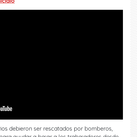
icidio
drios debieron ser rescatados por bomberos,
 para ayudar a bajar a los trabajadores desde