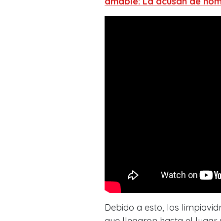
amable: La acusan de hom
Debido a esto, los limpiavi
que llegaron hasta el lugar