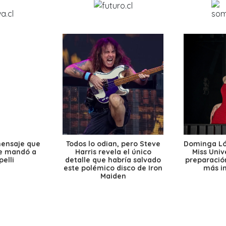
mensaje que
Todos lo odian, pero Steve
Dominga Lóp
le mandó a
Harris revela el único
Miss Univ
elli
detalle que habría salvado
preparación
este polémico disco de Iron
más i
Maiden