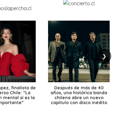
❯
ez, finalista de
Después de más de 40
Ante 
erso Chile: “La
años, una histórica banda
petr
 mental sí es la
chilena abre un nuevo
precio
mportante”
capítulo con disco inédito