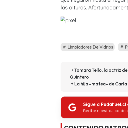
las alturas. Afortunadamen
Limpiadores De Vidrios
P
Tamara Tello, la actriz d
Quintero
La hija «matea» de Carla
Sigue a Pudahuel.cl
Recibe nuestros conten
CONTENIDO PATRO