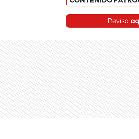
Revisa
aq