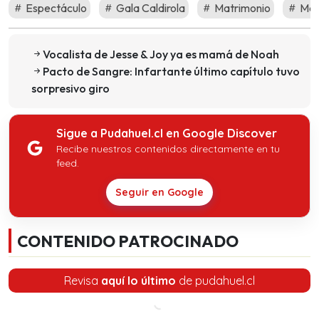
Espectáculo
Gala Caldirola
Matrimonio
Maur
Vocalista de Jesse & Joy ya es mamá de Noah
Pacto de Sangre: Infartante último capítulo tuvo
sorpresivo giro
Sigue a Pudahuel.cl en Google Discover
Recibe nuestros contenidos directamente en tu
feed.
Seguir en Google
CONTENIDO PATROCINADO
Revisa
aquí lo último
de pudahuel.cl