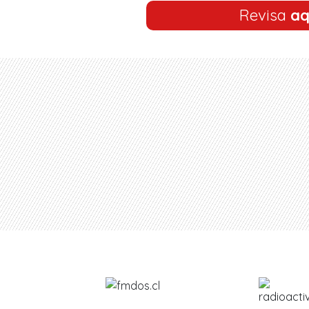
Revisa
aq