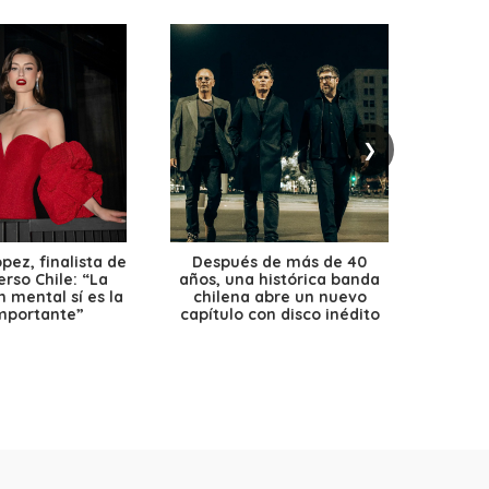
❯
ez, finalista de
Después de más de 40
Ante 
erso Chile: “La
años, una histórica banda
petr
 mental sí es la
chilena abre un nuevo
precio
mportante”
capítulo con disco inédito