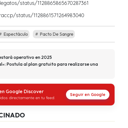
adegatos/status/1128865865670287361
veraccp/status/1128861571264983040
Espectáculo
Pacto De Sangre
 estará operativo en 2025
»: Postula al plan gratuito para realizarse una
 en Google Discover
Seguir en Google
idos directamente en tu feed.
CINADO