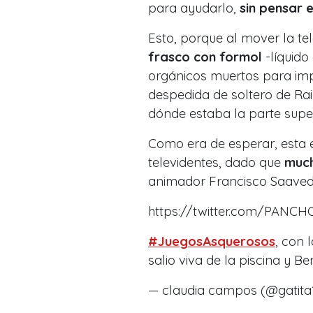
para ayudarlo,
sin pensar e
Esto, porque al mover la te
frasco con formol
-líquido
orgánicos muertos para imp
despedida de soltero de Ra
dónde estaba la parte super
Como era de esperar, esta 
televidentes, dado que
much
animador Francisco Saaved
https://twitter.com/PANC
#JuegosAsquerosos
, con 
salio viva de la piscina y B
— claudia campos (@gatita