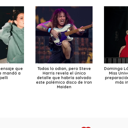
mensaje que
Todos lo odian, pero Steve
Dominga Lóp
le mandó a
Harris revela el único
Miss Univ
elli
detalle que habría salvado
preparación
este polémico disco de Iron
más i
Maiden